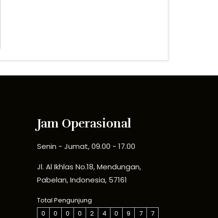
Jam Operasional
Senin - Jumat, 09.00 - 17.00
Jl. Al Ikhlas No.18, Mendungan,
Pabelan, Indonesia, 57161
Total Pengunjung
0
0
0
0
2
4
0
9
7
7